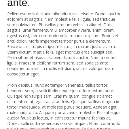
ante.
Pellentesque sollicitudin bibendum scelerisque. Donec auctor
et lorem at sagittis. Nam molestie felis ligula, sed tristique
sem pulvinar eu. Phasellus pretium vehicula aliquet. Duis
sagittis, urna fermentum ullamcorper viverra, enim lorem
egestas nisl, nec commodo nulla mauris ut ipsum. Proin vel
arcu dolor. Morbi imperdiet tempor purus a elementum.
Fusce iaculis turpis ut ipsum luctus, in rutrum justo viverra.
Etiam dictum mattis felis, eget rhoncus eros suscipit sed.
Proin sit amet risus ut sapien dictum auctor. Nam a ornare
ligula. Praesent eleifend rutrum sem, sed sodales ante
condimentum vel. In mollis elit diam, iaculis volutpat diam
consectetur eget.
Proin dapibus, nunc ac tempor venenatis, tellus tortor
hendrerit sem, a sollicitudin neque justo fermentum ante.
Quisque non turpis sem. Cras mi quam, congue sit amet
elementum ut, egestas vitae felis. Quisque facilisis magna id
tortor malesuada, at molestie purus posuere. Aenean eget
malesuada odio. Aliquam porta varius molestie. Pellentesque
auctor faucibus lectus, in consectetur mauris facilisis at.
Donec sollicitudin venenatis orci vel aliquet. Etiam commodo
nulla turpis, nec interdum est rutrum at. Sed a dui porta,