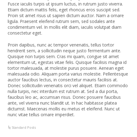
Fusce iaculis turpis ut ipsum luctus, in rutrum justo viverra.
Etiam dictum mattis felis, eget rhoncus eros suscipit sed.
Proin sit amet risus ut sapien dictum auctor. Nam a ornare
ligula. Praesent eleifend rutrum sem, sed sodales ante
condimentum vel. In mollis elit diam, iaculis volutpat diam
consectetur eget.
Proin dapibus, nunc ac tempor venenatis, tellus tortor
hendrerit sem, a sollicitudin neque justo fermentum ante.
Quisque non turpis sem. Cras mi quam, congue sit amet
elementum ut, egestas vitae felis. Quisque facilisis magna id
tortor malesuada, at molestie purus posuere. Aenean eget
malesuada odio. Aliquam porta varius molestie. Pellentesque
auctor faucibus lectus, in consectetur mauris facilisis at.
Donec sollicitudin venenatis orci vel aliquet. Etiam commodo
nulla turpis, nec interdum est rutrum at. Sed a dui porta,
faucibus leo ac, accumsan risus. Donec posuere faucibus
ante, vel viverra nunc blandit ut. In hac habitasse platea
dictumst. Maecenas mollis eu metus et eleifend. Nunc ut
nunc vitae tellus ornare imperdiet.
Standard Posts