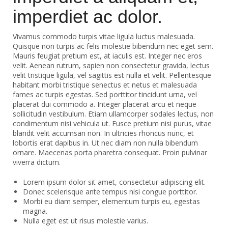
imperdiet ac dolor.
Vivamus commodo turpis vitae ligula luctus malesuada.
Quisque non turpis ac felis molestie bibendum nec eget sem.
Mauris feugiat pretium est, at iaculis est. Integer nec eros
velit. Aenean rutrum, sapien non consectetur gravida, lectus
velit tristique ligula, vel sagittis est nulla et velit. Pellentesque
habitant morbi tristique senectus et netus et malesuada
fames ac turpis egestas. Sed porttitor tincidunt urna, vel
placerat dui commodo a. Integer placerat arcu et neque
sollicitudin vestibulum. Etiam ullamcorper sodales lectus, non
condimentum nisi vehicula ut. Fusce pretium nisi purus, vitae
blandit velit accumsan non. In ultricies rhoncus nunc, et
lobortis erat dapibus in. Ut nec diam non nulla bibendum
ornare. Maecenas porta pharetra consequat. Proin pulvinar
viverra dictum.
Lorem ipsum dolor sit amet, consectetur adipiscing elit.
Donec scelerisque ante tempus nisi congue porttitor.
Morbi eu diam semper, elementum turpis eu, egestas
magna.
Nulla eget est ut risus molestie varius.